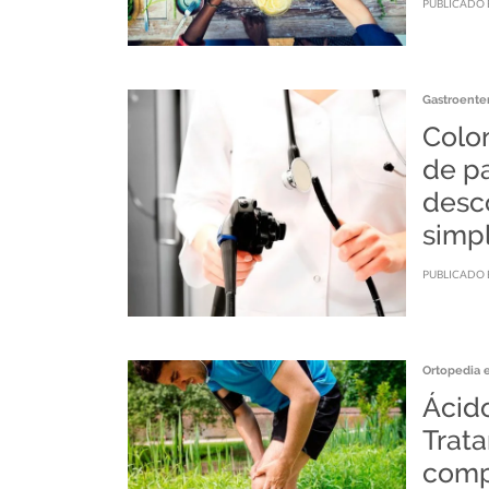
PUBLICADO 
Gastroente
Colo
de p
desco
simpl
PUBLICADO 
Ortopedia 
Ácido
Trat
comp