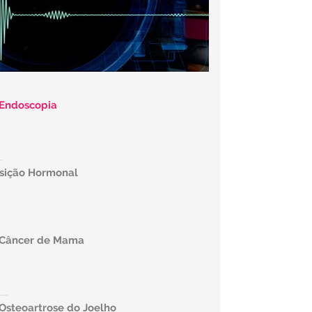
 Endoscopia
osição Hormonal
e Câncer de Mama
 Osteoartrose do Joelho