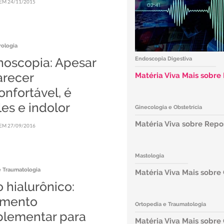
EM 24/11/2015
rologia
noscopia: Apesar
Endoscopia Digestiva
arecer
Matéria Viva Mais sobre
nfortável, é
es e indolor
Ginecologia e Obstetrícia
Matéria Viva sobre Rep
EM 27/09/2016
Mastologia
e Traumatologia
Matéria Viva Mais sobr
 hialurônico:
amento
Ortopedia e Traumatologia
lementar para
Matéria Viva Mais sobre