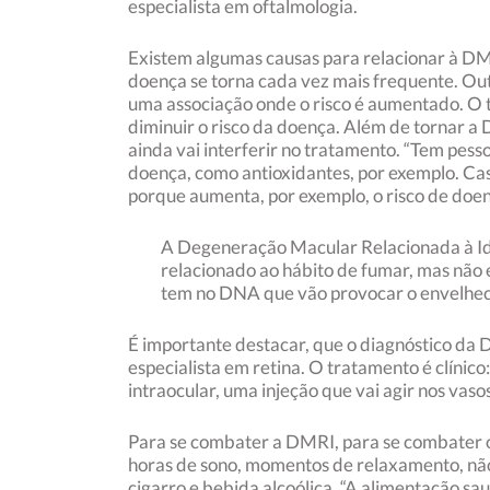
especialista em oftalmologia.
Existem algumas causas para relacionar à DMR
doença se torna cada vez mais frequente. Outr
uma associação onde o risco é aumentado. O t
diminuir o risco da doença. Além de tornar a
ainda vai interferir no tratamento. “Tem pes
doença, como antioxidantes, por exemplo. Ca
porque aumenta, por exemplo, o risco de doe
A Degeneração Macular Relacionada à Idad
relacionado ao hábito de fumar, mas não
tem no DNA que vão provocar o envelhecim
É importante destacar, que o diagnóstico da 
especialista em retina. O tratamento é clínic
intraocular, uma injeção que vai agir nos vas
Para se combater a DMRI, para se combater o 
horas de sono, momentos de relaxamento, não s
cigarro e bebida alcoólica. “A alimentação sa