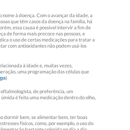
 o nome à doença. Com o avançar da idade, a
ssoas que têm casos da doença na família, há
m, essa causa é possível intervir a fim de
eça de forma mais precoce nas pessoas, e
dica o uso de certas medicações para tratar a
atar com antioxidantes não podem usá-los
lacionada à idade e, muitas vezes,
neração, uma programação das células que
)
aga
oftalmologista, de preferência, um
ma úmida é feita uma medicação dentro do olho,
mo dormir bem, se alimentar bem, ter boas
tresses físicos, como, por exemplo, o uso do
limentação bastante colorida no dia a dia.