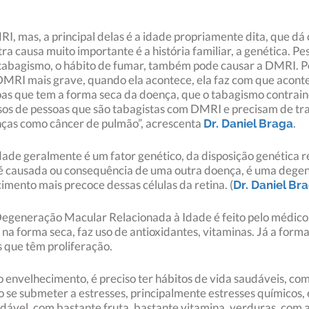
I, mas, a principal delas é a idade propriamente dita, que dá
a causa muito importante é a história familiar, a genética. Pe
abagismo, o hábito de fumar, também pode causar a DMRI. Poré
 DMRI mais grave, quando ela acontece, ela faz com que acont
soas que tem a forma seca da doença, que o tabagismo contrain
sos de pessoas que são tabagistas com DMRI e precisam de tr
nças como câncer de pulmão”, acrescenta
.
Dr. Daniel Braga
e geralmente é um fator genético, da disposição genética re
 é causada ou consequência de uma outra doença, é uma dege
ento mais precoce dessas células da retina. (
Dr. Daniel Br
Degeneração Macular Relacionada à Idade é feito pelo médico 
o: na forma seca, faz uso de antioxidantes, vitaminas. Já a for
os que têm proliferação.
envelhecimento, é preciso ter hábitos de vida saudáveis, co
e submeter a estresses, principalmente estresses químicos, es
udável, com bastante fruta, bastante vitamina, verduras, com a