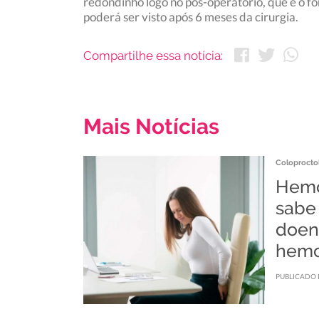
redondinho logo no pós-operatório, que é o 
poderá ser visto após 6 meses da cirurgia.
Compartilhe essa notícia:
Mais Notícias
Coloprocto
Hemo
sabe
doen
hemo
PUBLICADO 