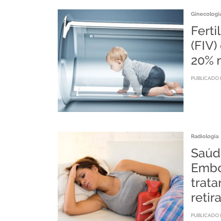
Ginecologia
Ferti
(FIV
20% n
PUBLICADO 
Radiologia
Saúd
Embo
trat
retir
PUBLICADO 