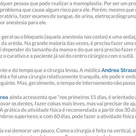
alquer pessoa que pode realizar a mamoplastia. Por ser um pro
m problema que cause algum risco para ele. Porém, mesmo qu
eratória, fazer exames de sangue, de urina, eletrocardiogram
or anestesia para ele.
ia geral ou o bloqueio (aquela anestesia nas costas) e uma sed
 da aréola. Na grande maioria das vezes, é preciso fazer uma c
vai depender do tamanho da mama e do que será preciso fazer ne
z o curativo e a paciente já sai do centro cirúrgico com o sutiã.
nte e do tempo que a cirurgia levou. A médica
Andrea Strau
ã e foi uma cirurgia relativamente tranquila, ele pode ir emb
 seguinte. Mas, geralmente, o tempo de internamento não passa 
ainda acrescenta que “nos primeiros 15 dias, é orientado
drea
var os dentes, fazer coisas mais leves, mas vai precisar de aj
A prática de atividade física é recomendada a partir dos 30 dia
ros superiores; e com 60 dias, pode fazer a atividade física 
rgia vai demorar um pouco. Como a cirurgia é feita na vertical