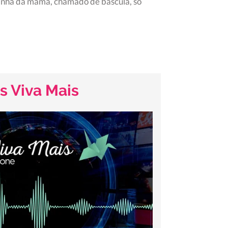
vinha da mama, chamado de báscula, só
s Viva Mais