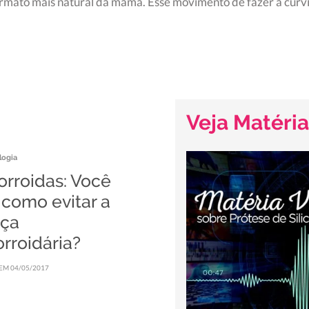
formato mais natural da mama. Esse movimento de fazer a cur
Veja Matéria
logia
rroidas: Você
 como evitar a
ça
rroidária?
EM 04/05/2017