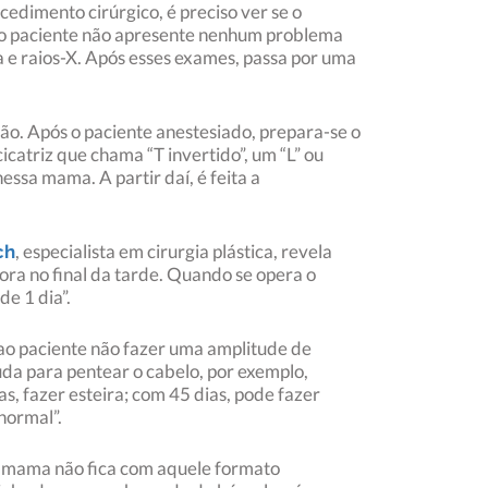
cedimento cirúrgico, é preciso ver se o
e o paciente não apresente nenhum problema
a e raios-X. Após esses exames, passa por uma
ação. Após o paciente anestesiado, prepara-se o
icatriz que chama “T invertido”, um “L” ou
ssa mama. A partir daí, é feita a
, especialista em cirurgia plástica, revela
ch
ora no final da tarde. Quando se opera o
de 1 dia”.
 ao paciente não fazer uma amplitude de
uda para pentear o cabelo, por exemplo,
s, fazer esteira; com 45 dias, pode fazer
normal”.
, a mama não fica com aquele formato