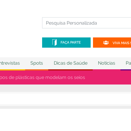
FAÇA PARTE
VIVA MAIS 
ntrevistas
Spots
Dicas de Saúde
Notícias
Pa
tipos de plásticas que modelam os seios