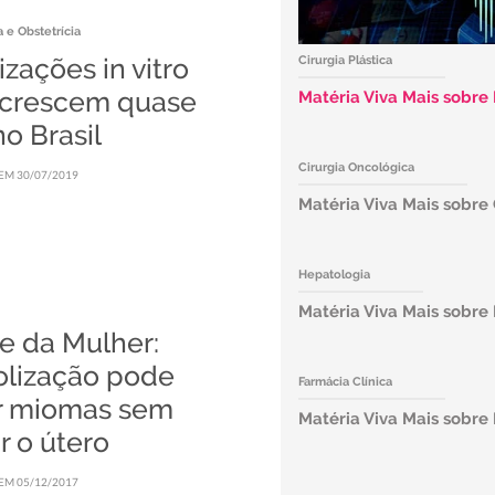
 e Obstetrícia
lizações in vitro
Cirurgia Plástica
) crescem quase
Matéria Viva Mais sobre 
o Brasil
Cirurgia Oncológica
EM 30/07/2019
Matéria Viva Mais sobre
Hepatologia
Matéria Viva Mais sobre
e da Mulher:
lização pode
Farmácia Clínica
ar miomas sem
Matéria Viva Mais sobr
ar o útero
EM 05/12/2017