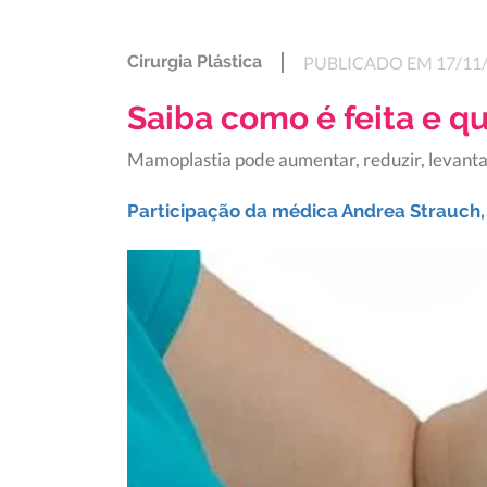
Cirurgia Plástica
PUBLICADO EM 17/11
Saiba como é feita e q
Mamoplastia pode aumentar, reduzir, levanta
Participação da médica Andrea Strauch, 