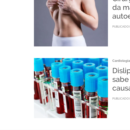
da m
auto
PUBLICADO 
Cardiologia
Disli
sabe
caus
PUBLICADO 