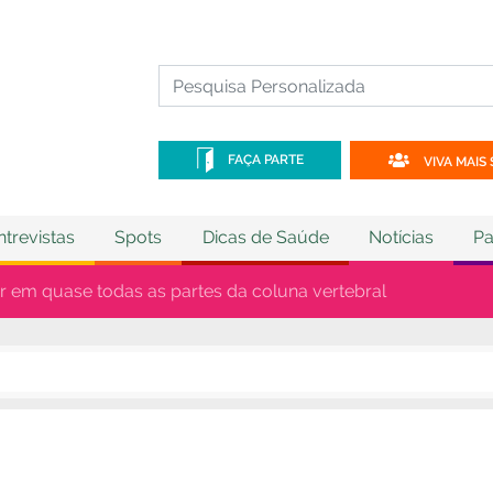
FAÇA PARTE
VIVA MAIS 
ntrevistas
Spots
Dicas de Saúde
Notícias
Pa
ar em quase todas as partes da coluna vertebral