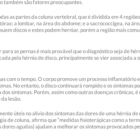
mo também são fatores preocupantes.
odas as partes da coluna vertebral, que é dividida em 4 regiões
tórax; a lombar, na área do abdome; e a sacrococcígea, na áre
ssuem discos e estes podem herniar, porém a região mais comum
ar para as pernas é mais provável que o diagnóstico seja de hér
ada pela hérnia de disco, principalmente se vier associada a 
nhas com o tempo. O corpo promove um processo inflamatório 
omas. No entanto, o disco continuará rompido e os sintomas po
 dos sintomas. Porém, assim como outras doenças crônicas, é 
 da lesão.
ente úteis no alívio dos sintomas das dores de uma hérnia de
urgia de coluna, afirma que “medidas fisioterápicas como a ter
nas dores agudas) ajudam a melhorar os sintomas provocados pel