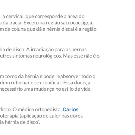
: a cervical, que corresponde a área do
a da bacia. Exceto na região sacrococcígea,
 da coluna que dá a hérnia discal é a região
nia de disco. A irradiação para as pernas
outros sintomas neurológicos. Mas esse não é o
em torno da hérnia e pode reabsorver todo o
dem retornar e se cronificar. Essa doença,
necessário uma mudança no estilo de vida
 disco. O médico ortopedista,
Carlos
moterapia (aplicação de calor nas dores
a hérnia de disco”.