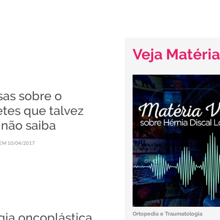
Veja Matéria
sas sobre o
tes que talvez
 não saiba
EM 10/04/2017
gia oncoplástica
Ortopedia e Traumatologia