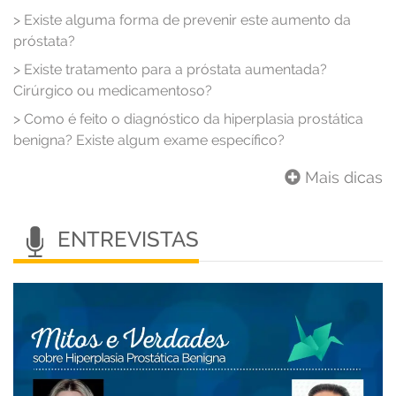
>
Existe alguma forma de prevenir este aumento da
próstata?
>
Existe tratamento para a próstata aumentada?
Cirúrgico ou medicamentoso?
>
Como é feito o diagnóstico da hiperplasia prostática
benigna? Existe algum exame específico?
Mais dicas
ENTREVISTAS