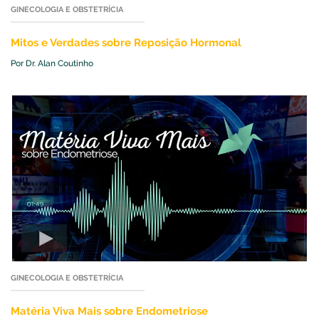
GINECOLOGIA E OBSTETRÍCIA
seu esplendor máximo acontece, pois o sangue está
repleto de hormônios sexuais, tornando a fêmea tão
Mitos e Verdades sobre Reposição Hormonal
atrativa e irresistível ao macho. Nesta fase, se ela sexo e
engravidar, então os hormônios continuam elevados
Por Dr. Alan Coutinho
durante toda a gravidez, acontecendo o milagre da vida,
mas, se ela não for fecundada, nas próximas duas
semanas ela vai deixando gradualmente de produzir os
hormônios, o que pode levar a alterações físicas,
emocionais e comportamentais características da TPM.
Portanto, homens: a TPM não é frescura, muito menos
invenção da mulher, hoje em dia todo homem sabe que
isso acontece, ele pode não entender, por que nunca vai
menstruar na vida, mas o homem moderno, tem que
reconhecer as variações emocionais que ocorrem na
mulher e procurar ser compreensivo.
Olga Goulart - E por que a mulher fica estressada nessa
época? Qual a explicação para essa mudança de humor?
GINECOLOGIA E OBSTETRÍCIA
A TPM é um fenômeno do século XX. Em parte, devido ao
fato que a mulher deixou de ter muitos filhos para ter
Matéria Viva Mais sobre Endometriose