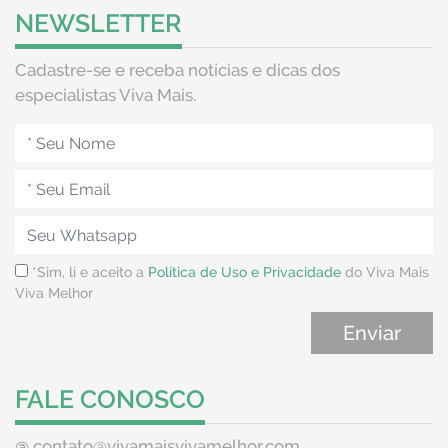
como uma mãe maldosa ou amiga péssima. Ela pode
NEWSLETTER
sentir-se para baixo, mas não consegue entender o
porquê, pois ela sabe que tem um bons amigos, um bom
Cadastre-se e receba notícias e dicas dos
esposo, que tem um bom trabalho e filhos saudáveis, ela
especialistas Viva Mais.
simplesmente não entende porque aquilo está
acontecendo. As coisas menores que seu marido diz,
podem ser suficientes para desencadear uma discussão, e
nada que o marido diga pode tranquilizar. Embora, na
verdade, o que ela mais gostaria é de ser consolada e
compreendida nesses momentos.
Olga Goulart - Quantos dias duram a TPM, doutor, e em
que momento ela acontece? Por exemplo, vamos falar em
*Sim, li e aceito a
Política de Uso e Privacidade
do Viva Mais
dias: se ela for menstruar no dia 20, quando ela entrará
Viva Melhor
nesse período?
Os sinais da TPM iniciam 1 a 2 semanas antes da
menstruação, sendo mais intensos no dia anterior ou no
primeiro dia da sangria. Cada mulher tem um ciclo
diferente no número de dias, sendo em média 28 dias
FALE CONOSCO
cada ciclo, contudo para simplificar o entendimento
costumo dividir o ciclo menstrual em 4 semanas:
@
contato@vivamaisvivamelhor.com