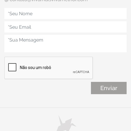
- Primeira semana: É a fase menstrual, ocorre de 2 a 7 dias
de sangria, fase no qual os hormônios sexuais começam a
serem produzidos pelos ovários e os sintomas da TPM
desaparecem.
- Segunda semana:É a fase pré ovulatória. Nesta fase, a
mulher se encontra no auge da sua fertilidade com os
hormônios em seus maiores níveis, se tornando super
atraente, irresistível para os machos, pois é nestes dias
que ela está mais fértil e ovulando.
- Terceira semana: É a fase pós ovulatória. Nesta fase, se a
mulher, na semana anterior, fez sexo com camisinha ou
não fez sexo então ela não foi fecundada, fazendo com
que os ovários diminuam a produção dos hormônios
sexuais, ocorrendo as modificações no corpo e na mente
da mulher, é quando começa os primeiros sintomas do
Transtorno Pré menstrual.
- Quarta semana: É a fase pré-menstrual, nesta fase se a
missão reprodutiva que a natureza tinha programado para
acontecer, ou seja, se ela não engravidou, então o útero
aborta o ovo não fecundado, por meio de uma sangria
menstrual, isso acontece para que um novo ciclo de