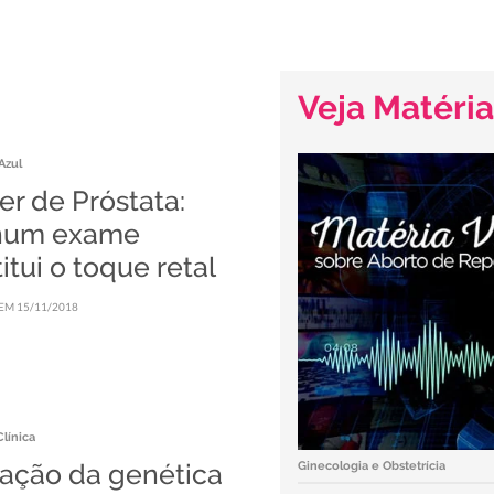
Veja Matéria
Azul
r de Próstata:
hum exame
itui o toque retal
EM 15/11/2018
línica
uação da genética
Ginecologia e Obstetrícia