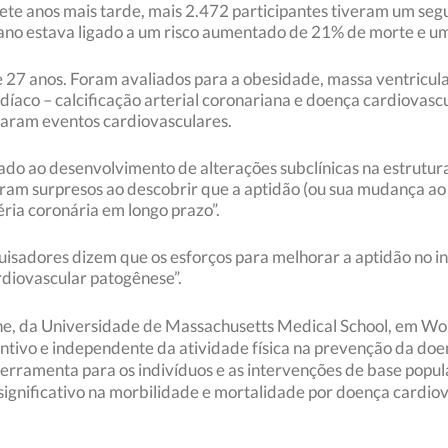
Sete anos mais tarde, mais 2.472 participantes tiveram um segu
 ano estava ligado a um risco aumentado de 21% de morte e 
7 anos. Foram avaliados para a obesidade, massa ventricula
íaco – calcificação arterial coronariana e doença cardiovasc
aram eventos cardiovasculares.
ado ao desenvolvimento de alterações subclínicas na estrutura
caram surpresos ao descobrir que a aptidão (ou sua mudança ao
éria coronária em longo prazo”.
sadores dizem que os esforços para melhorar a aptidão no iníc
rdiovascular patogênese”.
ene, da Universidade de Massachusetts Medical School, em W
antivo e independente da atividade física na prevenção da do
erramenta para os indivíduos e as intervenções de base popul
 significativo na morbilidade e mortalidade por doença cardiov