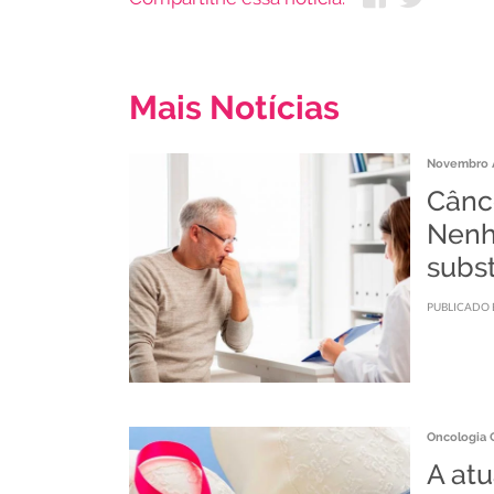
Mais Notícias
Novembro 
Cânce
Nen
subst
PUBLICADO 
Oncologia C
A at