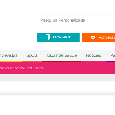
FAÇA PARTE
VIVA MAIS 
ntrevistas
Spots
Dicas de Saúde
Notícias
Pa
riscos cardiovasculares