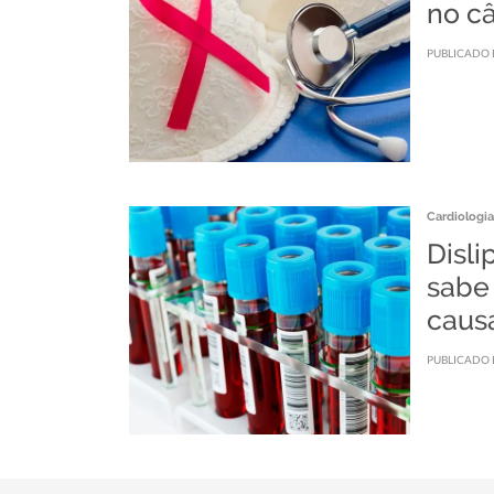
no c
PUBLICADO 
Cardiologia
Disli
sabe
caus
PUBLICADO 