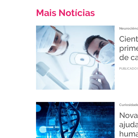
Mais Notícias
Neurociênc
Cient
prime
de c
PUBLICADO 
Curiosidad
Nova
ajud
huma