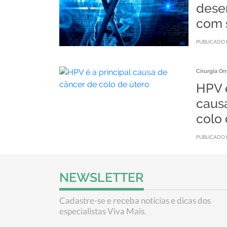
dese
com 
PUBLICADO 
Cirurgia On
HPV é
caus
colo 
PUBLICADO 
NEWSLETTER
Cadastre-se e receba notícias e dicas dos
especialistas Viva Mais.