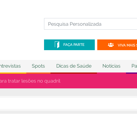
FAÇA PARTE
VIVA MAIS 
ntrevistas
Spots
Dicas de Saúde
Notícias
Pa
ara tratar lesões no quadril