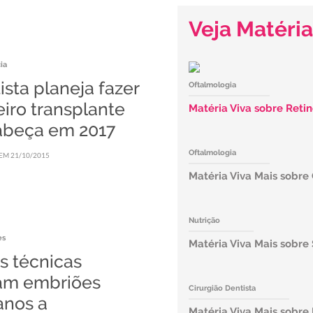
Veja Matéria
ia
ista planeja fazer
Oftalmologia
iro transplante
Matéria Viva sobre Retin
abeça em 2017
Oftalmologia
EM 21/10/2015
Matéria Viva Mais sobre
Nutrição
es
Matéria Viva Mais sobre
s técnicas
am embriões
Cirurgião Dentista
nos a
Matéria Viva Mais sobre