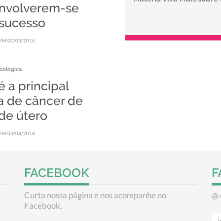
nvolverem-se
sucesso
EM 07/03/2016
cológica
 a principal
a de câncer de
de útero
EM 03/08/2018
FACEBOOK
F
Curta nossa página e nos acompanhe no
@
Facebook.