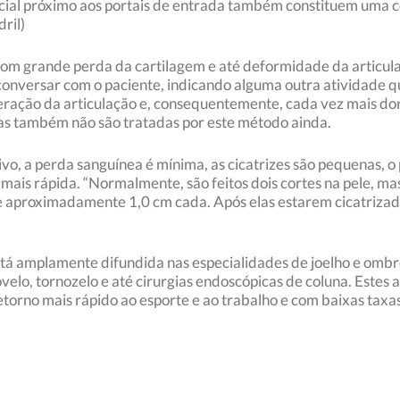
icial próximo aos portais de entrada também constituem uma co
ril)
om grande perda da cartilagem e até deformidade da articulaç
conversar com o paciente, indicando alguma outra atividade q
ração da articulação e, consequentemente, cada vez mais dor. 
ras também não são tratadas por este método ainda.
, a perda sanguínea é mínima, as cicatrizes são pequenas, o
mais rápida. “Normalmente, são feitos dois cortes na pele, ma
e aproximadamente 1,0 cm cada. Após elas estarem cicatrizadas
está amplamente difundida nas especialidades de joelho e omb
velo, tornozelo e até cirurgias endoscópicas de coluna. Estes 
etorno mais rápido ao esporte e ao trabalho e com baixas taxa