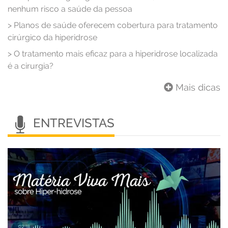
nenhum risco a saúde da pessoa
>
Planos de saúde oferecem cobertura para tratamento
cirúrgico da hiperidrose
>
O tratamento mais eficaz para a hiperidrose localizada
é a cirurgia?
Mais dicas
ENTREVISTAS