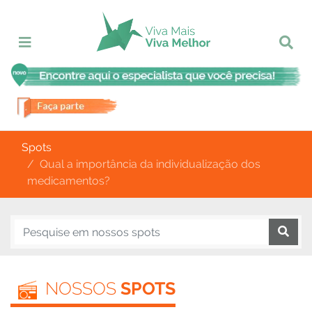
Spots
Qual a importância da individualização dos
medicamentos?
NOSSOS
SPOTS