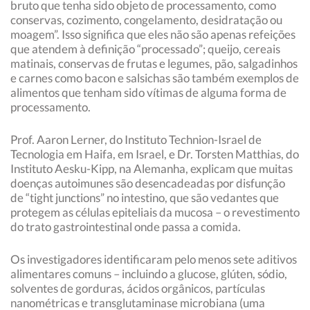
bruto que tenha sido objeto de processamento, como
conservas, cozimento, congelamento, desidratação ou
moagem”. Isso significa que eles não são apenas refeições
que atendem à definição “processado”; queijo, cereais
matinais, conservas de frutas e legumes, pão, salgadinhos
e carnes como bacon e salsichas são também exemplos de
alimentos que tenham sido vítimas de alguma forma de
processamento.
Prof. Aaron Lerner, do Instituto Technion-Israel de
Tecnologia em Haifa, em Israel, e Dr. Torsten Matthias, do
Instituto Aesku-Kipp, na Alemanha, explicam que muitas
doenças autoimunes são desencadeadas por disfunção
de “tight junctions” no intestino, que são vedantes que
protegem as células epiteliais da mucosa – o revestimento
do trato gastrointestinal onde passa a comida.
Os investigadores identificaram pelo menos sete aditivos
alimentares comuns – incluindo a glucose, glúten, sódio,
solventes de gorduras, ácidos orgânicos, partículas
nanométricas e transglutaminase microbiana (uma