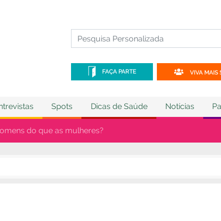
FAÇA PARTE
VIVA MAIS 
ntrevistas
Spots
Dicas de Saúde
Notícias
Pa
 homens do que as mulheres?