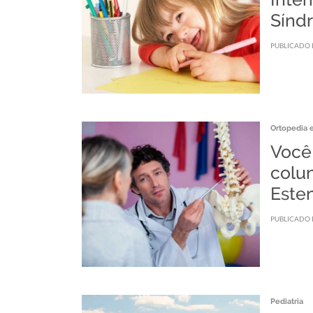
Sínd
PUBLICADO 
Ortopedia 
Você
colu
Este
PUBLICADO 
Pediatria