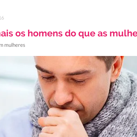
16
mais os homens do que as mulh
em mulheres