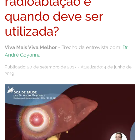
radioablação e
quando deve ser
utilizada?
Viva Mais Viva Melhor
- Trecho da entrevista com:
Dr.
André Goyanna
Publicado: 20 de setembro de 2017 - Atualizado: 4 de junho de
2019