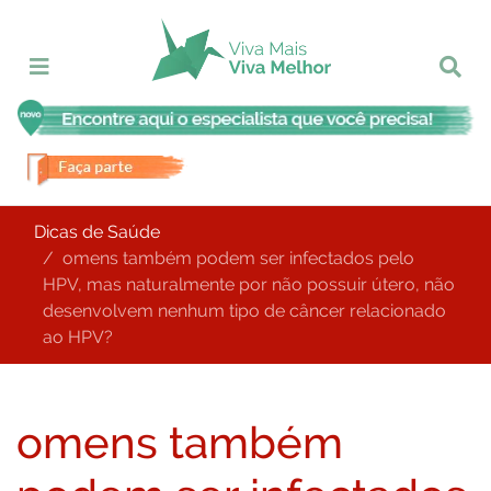
Dicas de Saúde
omens também podem ser infectados pelo
HPV, mas naturalmente por não possuir útero, não
desenvolvem nenhum tipo de câncer relacionado
ao HPV?
omens também