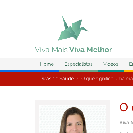
Home
Especialistas
Vídeos
E
Dicas de Saúde
O que significa uma m
O 
Viva 