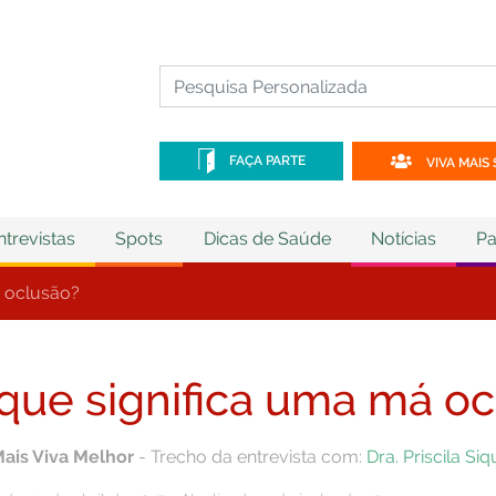
FAÇA PARTE
VIVA MAIS 
ntrevistas
Spots
Dicas de Saúde
Notícias
Pa
á oclusão?
que significa uma má oc
Mais Viva Melhor
- Trecho da entrevista com:
Dra. Priscila Si