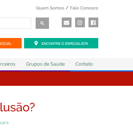
Quem Somos
Fale Conosco
SOCIAL
ENCONTRE O ESPECIALISTA
rceiros
Grupos de Saúde
Contato
lusão?
quara