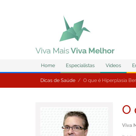
Home
Especialistas
Vídeos
E
Dicas de Saúde
O que é Hiperplasia Be
O 
Viva 