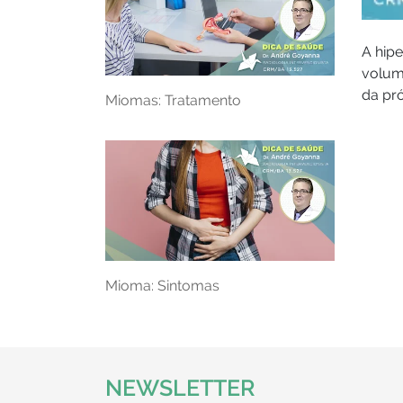
A hip
volum
da pró
Miomas: Tratamento
Mioma: Sintomas
NEWSLETTER