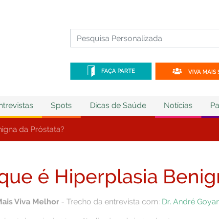
FAÇA PARTE
VIVA MAIS 
ntrevistas
Spots
Dicas de Saúde
Notícias
Pa
nigna da Próstata?
que é Hiperplasia Benig
Mais Viva Melhor
- Trecho da entrevista com:
Dr. André Goya