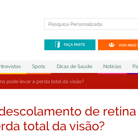
FAÇA PARTE
VIVA MAIS 
ntrevistas
Spots
Dicas de Saúde
Notícias
Pa
na pode levar à perda total da visão?
descolamento de retina 
rda total da visão?