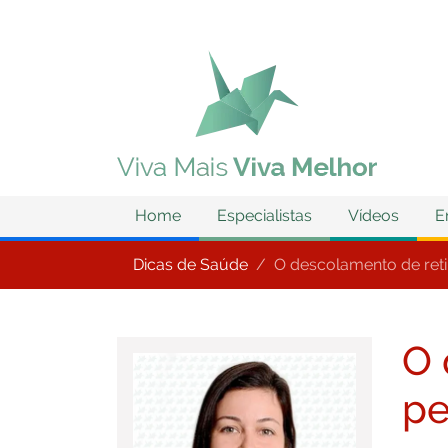
Home
Especialistas
Vídeos
E
Dicas de Saúde
O descolamento de reti
O 
pe