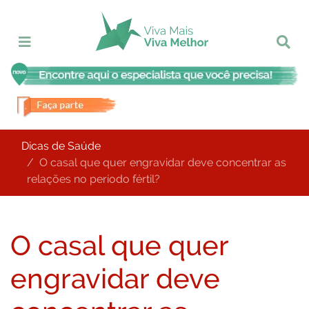
Dicas de Saúde
O casal que quer engravidar deve concentrar as
relações no período fértil?
O casal que quer
engravidar deve