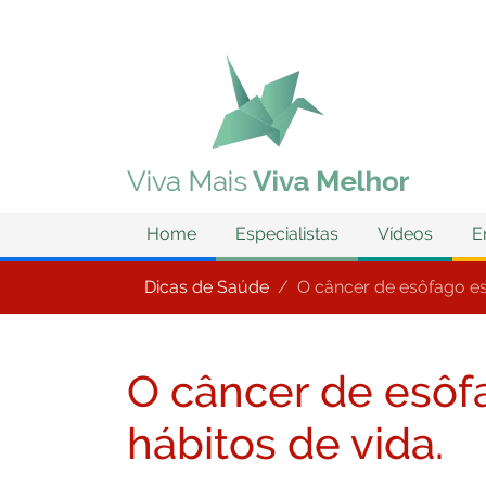
Home
Especialistas
Vídeos
E
Dicas de Saúde
O câncer de esôfago es
O câncer de esôf
hábitos de vida.