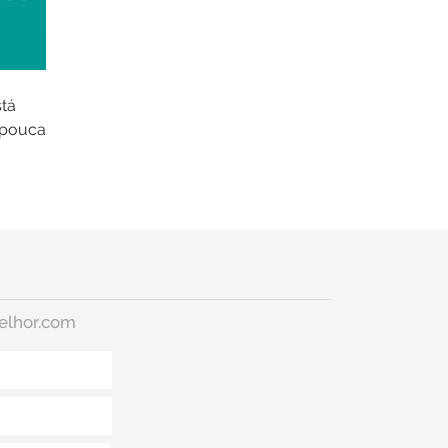
stá
, pouca
elhor.com