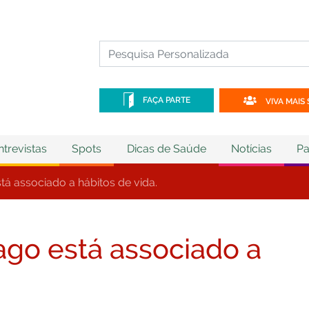
FAÇA PARTE
VIVA MAIS 
ntrevistas
Spots
Dicas de Saúde
Notícias
Pa
tá associado a hábitos de vida.
ago está associado a