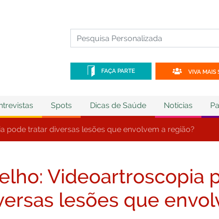
FAÇA PARTE
VIVA MAIS 
ntrevistas
Spots
Dicas de Saúde
Notícias
Pa
ia pode tratar diversas lesões que envolvem a região?
elho: Videoartroscopia p
versas lesões que envol