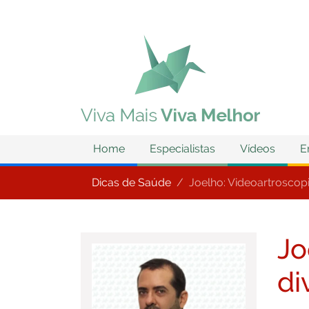
Home
Especialistas
Vídeos
E
Dicas de Saúde
Joelho: Videoartroscop
Jo
di