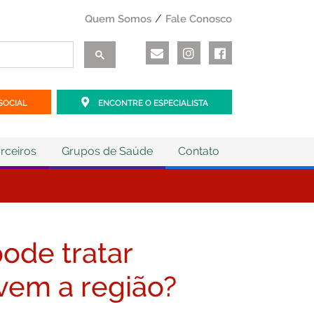
Quem Somos
Fale Conosco
SOCIAL
ENCONTRE O ESPECIALISTA
rceiros
Grupos de Saúde
Contato
ode tratar
vem a região?