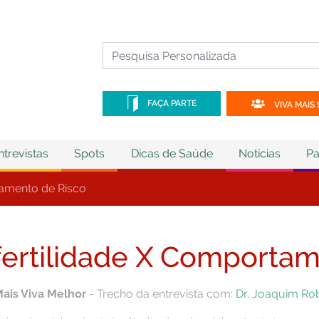
FAÇA PARTE
VIVA MAIS 
ntrevistas
Spots
Dicas de Saúde
Notícias
Pa
tamento de Risco
fertilidade X Comporta
Mais Viva Melhor
- Trecho da entrevista com:
Dr. Joaquim Ro