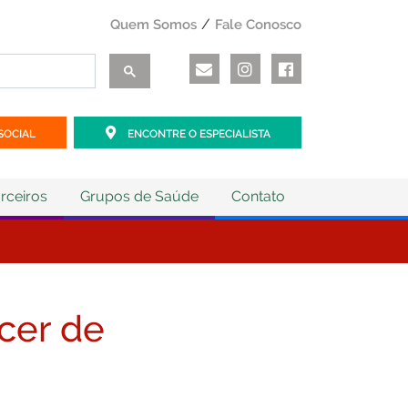
Quem Somos
Fale Conosco
SOCIAL
ENCONTRE O ESPECIALISTA
rceiros
Grupos de Saúde
Contato
ncer de