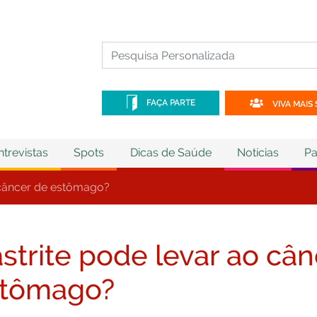
FAÇA PARTE
VIVA MAIS 
ntrevistas
Spots
Dicas de Saúde
Notícias
Pa
 câncer de estômago?
strite pode levar ao câ
stômago?