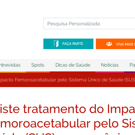
FAÇA PARTE
VIVA MAIS 
ntrevistas
Spots
Dicas de Saúde
Notícias
Pa
Impacto Femoroacetabular pelo Sistema Único de Saúde (SUS
iste tratamento do Imp
moroacetabular pelo Si