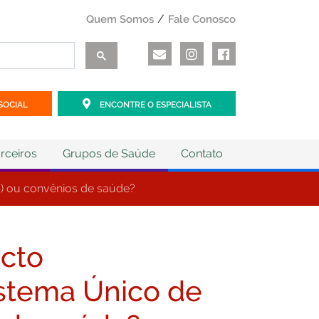
Quem Somos
Fale Conosco
SOCIAL
ENCONTRE O ESPECIALISTA
rceiros
Grupos de Saúde
Contato
) ou convênios de saúde?
acto
stema Único de