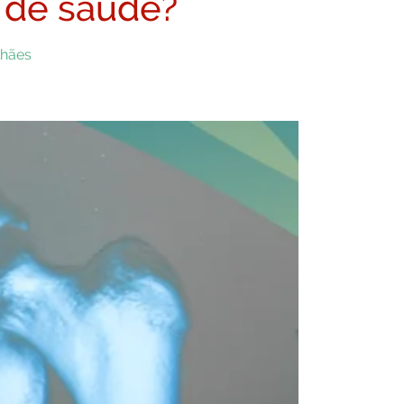
 de saúde?
lhães