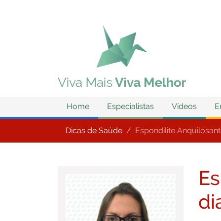
Home
Especialistas
Vídeos
E
Dicas de Saúde
Espondilite Anquilosan
Es
di