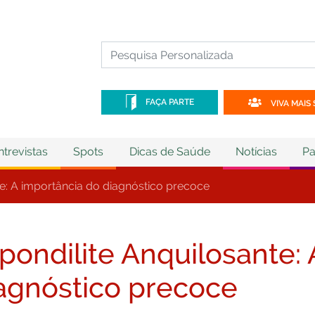
FAÇA PARTE
VIVA MAIS 
ntrevistas
Spots
Dicas de Saúde
Notícias
Pa
te: A importância do diagnóstico precoce
pondilite Anquilosante:
agnóstico precoce