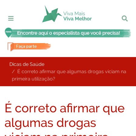
Dicas de Saúde
É correto afirmar que algumas drogas viciam na
primeira utilização?
É correto afirmar que
algumas drogas