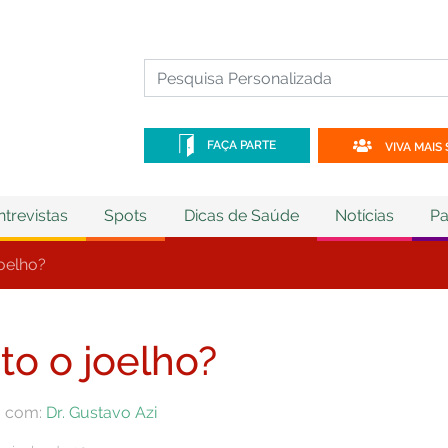
FAÇA PARTE
VIVA MAIS 
ntrevistas
Spots
Dicas de Saúde
Notícias
Pa
oelho?
o o joelho?
a com:
Dr. Gustavo Azi