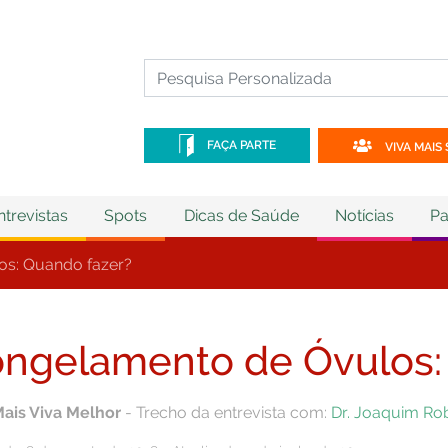
FAÇA PARTE
VIVA MAIS 
ntrevistas
Spots
Dicas de Saúde
Notícias
Pa
s: Quando fazer?
ngelamento de Óvulos:
Mais Viva Melhor
- Trecho da entrevista com:
Dr. Joaquim Ro