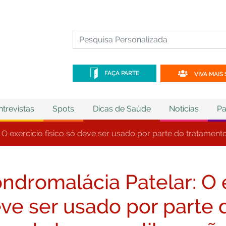
FAÇA PARTE
VIVA MAIS 
ntrevistas
Spots
Dicas de Saúde
Notícias
Pa
 O exercício físico só deve ser usado por parte do tratamen
ndromalácia Patelar: O e
ve ser usado por parte 