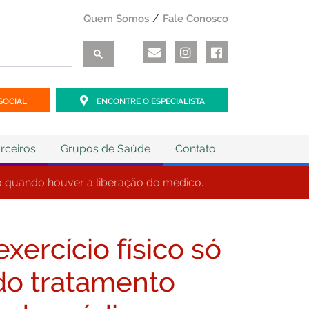
Quem Somos
Fale Conosco
SOCIAL
ENCONTRE O ESPECIALISTA
rceiros
Grupos de Saúde
Contato
to quando houver a liberação do médico.
xercício físico só
do tratamento