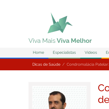
Home
Especialistas
Vídeos
E
Dicas de Saúde
Condromalácia Patelar:
Co
de