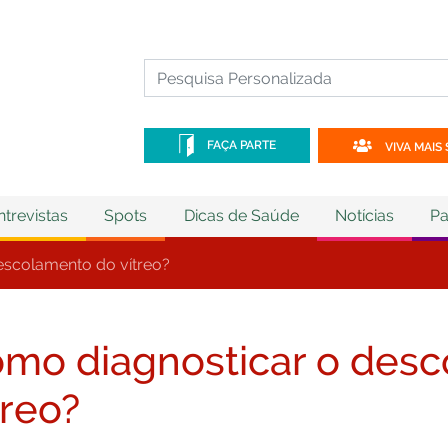
FAÇA PARTE
VIVA MAIS 
ntrevistas
Spots
Dicas de Saúde
Notícias
Pa
escolamento do vítreo?
mo diagnosticar o des
treo?