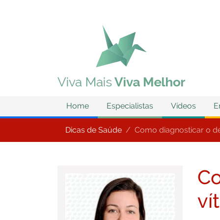
Home
Especialistas
Vídeos
E
Dicas de Saúde
Como diagnosticar o d
Co
ví