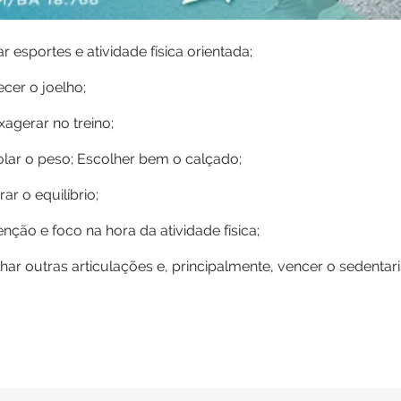
ar esportes e atividade física orientada;
ecer o joelho;
agerar no treino;
olar o peso; Escolher bem o calçado;
ar o equilíbrio;
enção e foco na hora da atividade física;
har outras articulações e, principalmente, vencer o sedentar