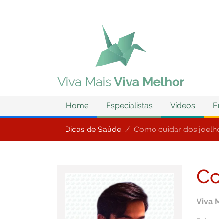
Home
Especialistas
Vídeos
E
Dicas de Saúde
Como cuidar dos joelh
Co
Viva 