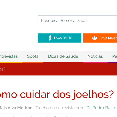
FAÇA PARTE
VIVA MAIS 
ntrevistas
Spots
Dicas de Saúde
Notícias
Pa
os?
mo cuidar dos joelhos?
Mais Viva Melhor
- Trecho da entrevista com:
Dr. Pedro Basto