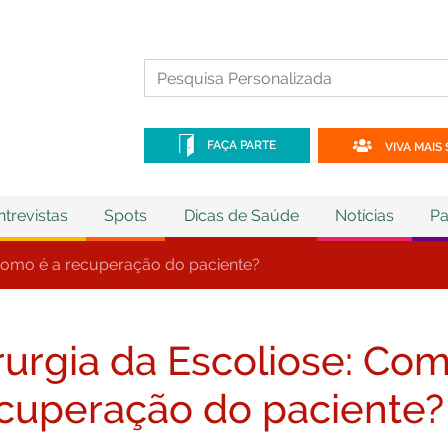
FAÇA PARTE
VIVA MAIS 
ntrevistas
Spots
Dicas de Saúde
Notícias
Pa
 Como é a recuperação do paciente?
rurgia da Escoliose: Com
cuperação do paciente?