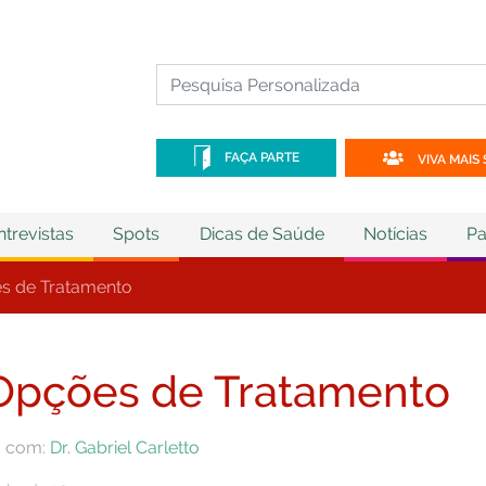
FAÇA PARTE
VIVA MAIS 
ntrevistas
Spots
Dicas de Saúde
Notícias
Pa
s de Tratamento
 Opções de Tratamento
a com:
Dr. Gabriel Carletto