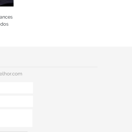
hances
ados
elhor.com