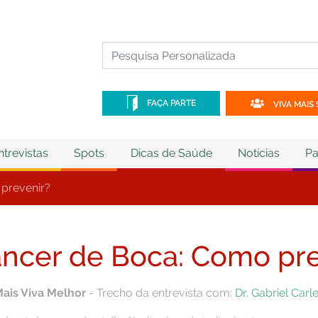
FAÇA PARTE
VIVA MAIS 
ntrevistas
Spots
Dicas de Saúde
Notícias
Pa
prevenir?
ncer de Boca: Como pre
Mais Viva Melhor
- Trecho da entrevista com:
Dr. Gabriel Carl