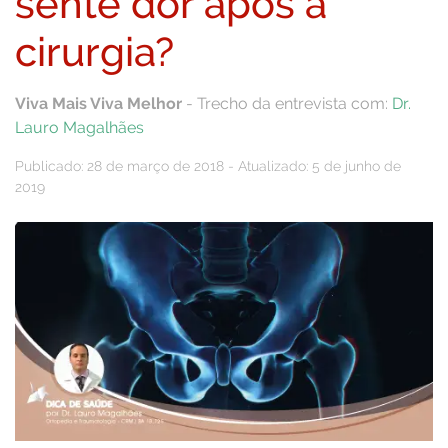
sente dor após a
cirurgia?
Viva Mais Viva Melhor
- Trecho da entrevista com:
Dr.
Lauro Magalhães
Publicado: 28 de março de 2018 - Atualizado: 5 de junho de
2019