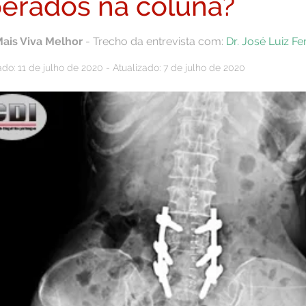
erados na coluna?
Mais Viva Melhor
- Trecho da entrevista com:
Dr. José Luiz Fe
do: 11 de julho de 2020 - Atualizado: 7 de julho de 2020