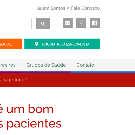
Quem Somos
Fale Conosco
SOCIAL
ENCONTRE O ESPECIALISTA
rceiros
Grupos de Saúde
Contato
s na coluna?
 é um bom
s pacientes