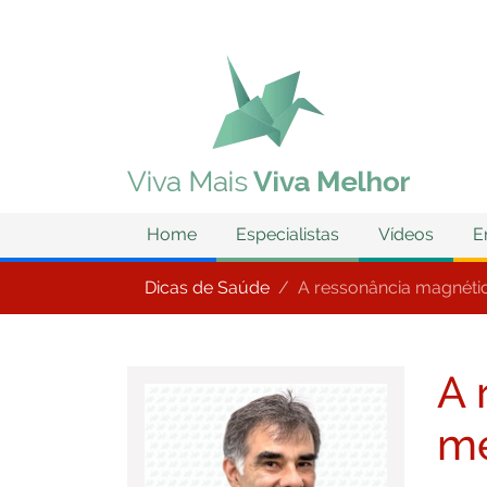
Home
Especialistas
Vídeos
E
Dicas de Saúde
A ressonância magnéti
A 
mé