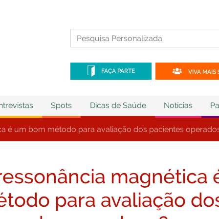
FAÇA PARTE
VIVA MAIS 
ntrevistas
Spots
Dicas de Saúde
Notícias
Pa
ca é um bom método para avaliação dos pacientes operado
ressonância magnética
todo para avaliação do