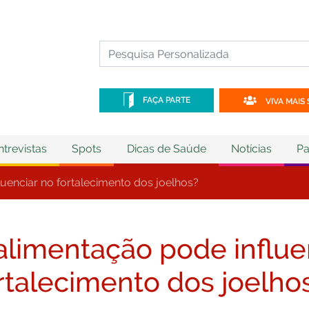
FAÇA PARTE
VIVA MAIS 
ntrevistas
Spots
Dicas de Saúde
Notícias
Pa
luenciar no fortalecimento dos joelhos?
alimentação pode influe
rtalecimento dos joelho