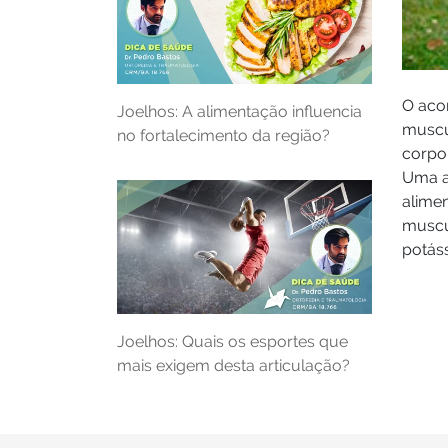
O aco
Joelhos: A alimentação influencia
muscul
no fortalecimento da região?
corpo,
Uma a
alime
muscul
potáss
Joelhos: Quais os esportes que
mais exigem desta articulação?