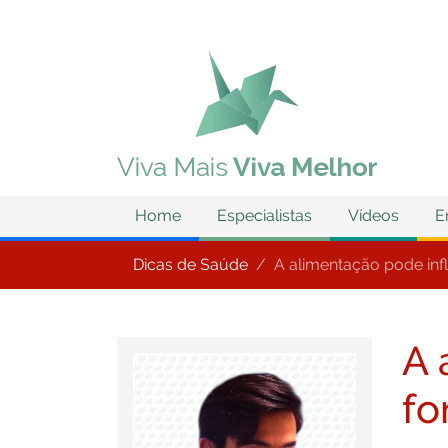
Home
Especialistas
Vídeos
E
Dicas de Saúde
A alimentação pode inf
A 
fo